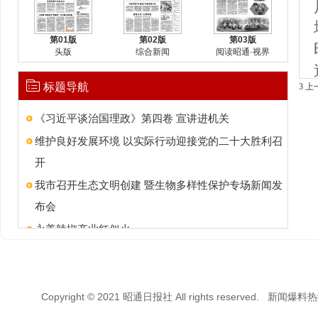
第01版
第02版
第03版
头版
综合新闻
阅读昭通·视界
标题导航
3
上
《习近平谈治国理政》第四卷 宣讲进机关
维护良好发展环境 以实际行动迎接党的二十大胜利召
开
我市召开生态文明创建 暨生物多样性保护专场新闻发
布会
永善辣椒产业红似火
昭阳区 新增6个便民核酸采样点
马树镇：草莓成为“致富果” 乡村振兴新动能
Copyright © 2021 昭通日报社 All rights reserved. 